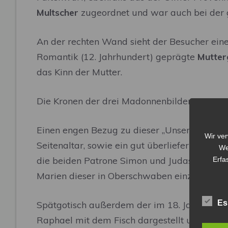
Multscher
zugeordnet und war auch bei der 
An der rechten Wand sieht der Besucher eine
Romantik (12. Jahrhundert) geprägte
Mutter
das Kinn der Mutter.
Die Kronen der drei Madonnenbilder, ursprün
Einen engen Bezug zu dieser „Unserer lieben
Wir ve
Seitenaltar, sowie ein gut überliefertes
Deck
We
die beiden Patrone Simon und Judas Thaddäus
Erfa
Marien dieser in Oberschwaben einzigartig
Es
Spätgotisch außerdem der im 18. Jahrhunde
Raphael mit dem Fisch dargestellt und der
V