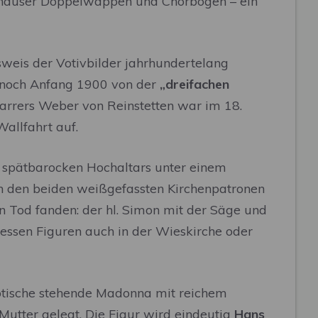
hauser Doppelwappen und Chorbogen – ein
sweis der Votivbilder jahrhundertelang
t noch Anfang 1900 von der
„dreifachen
arrers Weber von Reinstetten war im 18.
allfahrt auf.
es spätbarocken Hochaltars unter einem
von den beiden weißgefassten Kirchenpatronen
en Tod fanden: der hl. Simon mit der Säge und
dessen Figuren auch in der Wieskirche oder
gotische stehende Madonna mit reichem
Mutter gelegt. Die Figur wird eindeutig
Hans