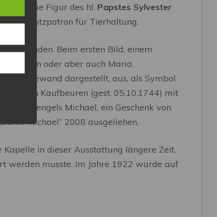
 auch die Figur des hl.
Papstes Sylvester
och als Schutzpatron für Tierhaltung.
iff zu finden. Beim ersten Bild, einem
darstellen oder aber auch Maria
blauen Gewand dargestellt, aus, als Symbol
tia“ von Kaufbeuren (gest. 05.10.1744) mit
lung des Erzengels Michael, ein Geschenk von
s „Sankt Michael“ 2008 ausgeliehen.
Kapelle in dieser Ausstattung längere Zeit.
uert werden musste. Im Jahre 1922 wurde auf