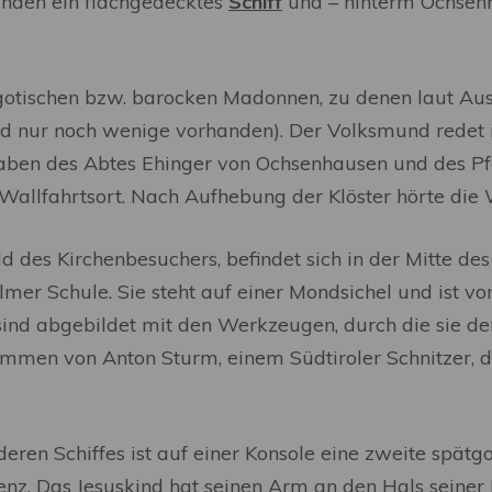
anden ein flachgedecktes
Schiff
und – hinterm Ochsen
 gotischen bzw. barocken Madonnen, zu denen laut Au
ind nur noch wenige vorhanden). Der Volksmund rede
aben des Abtes Ehinger von Ochsenhausen und des Pf
allfahrtsort. Nach Aufhebung der Klöster hörte die W
eld des Kirchenbesuchers, befindet sich in der Mitte d
mer Schule. Sie steht auf einer Mondsichel und ist 
l sind abgebildet mit den Werkzeugen, durch die sie d
tammen von Anton Sturm, einem Südtiroler Schnitzer, 
eren Schiffes ist auf einer Konsole eine zweite spät
enz. Das Jesuskind hat seinen Arm an den Hals seiner 