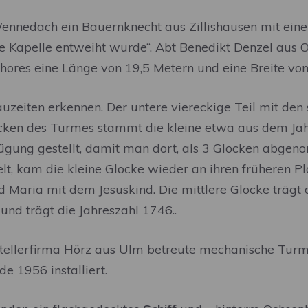
 Wennedach ein Bauernknecht aus Zillishausen mit e
die Kapelle entweiht wurde“. Abt Benedikt Denzel aus
hores eine Länge von 19,5 Metern und eine Breite von
uzeiten erkennen. Der untere viereckige Teil mit den 
locken des Turmes stammt die kleine etwa aus dem J
Verfügung gestellt, damit man dort, als 3 Glocken a
ielt, kam die kleine Glocke wieder an ihren früheren
d Maria mit dem Jesuskind. Die mittlere Glocke trägt d
und trägt die Jahreszahl 1746..
rstellerfirma Hörz aus Ulm betreute mechanische Tur
 1956 installiert.