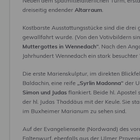
Neben dem spätmittelalterlichen Turm, erst
dreiseitig endender
Altarraum
.
Kostbarste Ausstattungsstücke sind die drei
gewallfahrt wurde. (Von den Votivbildern s
Muttergottes in Wennedach“
. Nach den Ang
Jahrhundert Wennedach ein stark besuchter W
Die erste Marienskulptur, im direkten Blickf
Baldachin, eine reife
„Syrlin Madonna“
der Ul
Simon und Judas
flankiert. Beide hl. Aposte
der hl. Judas Thaddäus mit der Keule. Sie s
im Buxheimer Marianum zu sehen sind.
Auf der Evangelienseite (Nordwand) des vord
Faltenwurf, ebenfalls aus der Ulmer Proveni