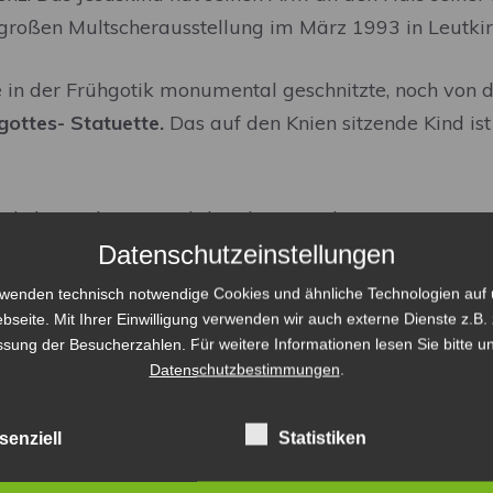
großen Multscherausstellung im März 1993 in Leutki
 in der Frühgotik monumental geschnitzte, noch von 
gottes- Statuette.
Das auf den Knien sitzende Kind ist 
glich aus dem 18. Jahrhundert, wurden 1960 neu ange
Datenschutzeinstellungen
 Frau Kapelle“ hat auch die geschnitzte Figurengrup
rwenden technisch notwendige Cookies und ähnliche Technologien auf 
enbild
von 1751. Es zeigt Maria auf den Wolken, von 
bseite. Mit Ihrer Einwilligung verwenden wir auch externe Dienste z.B. 
, sodann St. Augustinus und St. Gregor der Große. Es 
ssung der Besucherzahlen. Für weitere Informationen lesen Sie bitte u
Datenschutzbestimmungen
.
en Wennedacher Kapelle.
senziell
Statistiken
rt umgearbeitete
St. Sebastian
. Frühbarocken Urspru
olkspatron Veit
(17. Jahrh.). Johann Baptist Hops aus