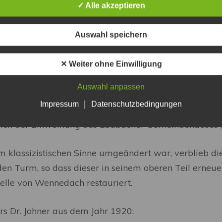
✓ Alle akzeptieren
iselheiland
(Ecce Homo). Vom gleichen Künstler stammt
ßen sieht man einige Haustiere abgebildet, gilt er d
Auswahl speichern
über der Türe und links neben der Kanzel im Kirchensch
st die Deutung ungenau. Es könnte Maria Magdalena 
✕ Weiter ohne Einwilligung
gung, gießt einen Krug über Maria, üblicherweise im 
Auswahl anpassen
es sich um ein
Aufsatzbild
„der frommen Mutter Creszen
|
Impressum
Datenschutzbedingungen
ks neben der Kanzel hing ein drittes Bild, eine Darstel
sslich der Einweihung des Laubacher Gemeindehause
klassizistischen Sinne umgeändert war, verblieb die 
 den Turm, so dass dieser in seinem oberen Teil erne
pelle von Wennedach restauriert.
rs Dr. Johner aus dem Jahr 1920: