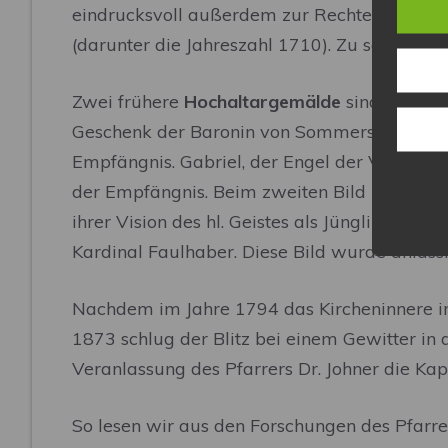
eindrucksvoll außerdem zur Rechten den
Ge
(darunter die Jahreszahl 1710). Zu seinen Fü
Zwei frühere
Hochaltargemälde
sind rechts 
Geschenk der Baronin von Sommershausen, i
Empfängnis. Gabriel, der Engel der Verkündi
der Empfängnis. Beim zweiten Bild handelt 
ihrer Vision des hl. Geistes als Jüngling. Lin
Kardinal Faulhaber. Diese Bild wurde anlä
Nachdem im Jahre 1794 das Kircheninnere im 
1873 schlug der Blitz bei einem Gewitter in
Veranlassung des Pfarrers Dr. Johner die Ka
So lesen wir aus den Forschungen des Pfarre