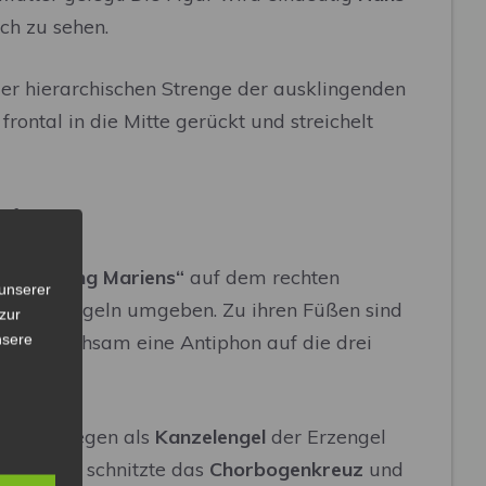
rch zu sehen.
der hierarchischen Strenge der ausklingenden
frontal in die Mitte gerückt und streichelt
fertigt.
pe
„Krönung Mariens“
auf dem rechten
unserer
kleinen Engeln umgeben. Zu ihren Füßen sind
zur
ist gleichsam eine Antiphon auf die drei
nsere
ngs hingegen als
Kanzelengel
der Erzengel
 Mietingen schnitzte das
Chorbogenkreuz
und