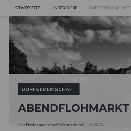
Zum
STARTSEITE
UNSER DORF
DORFGEMEINSCHAFT
Inhalt
springen
DORFGEMEINSCHAFT
ABENDFLOHMARKT A
Von
Dorfgemeinschaft Wennedach
6. Juni 2026