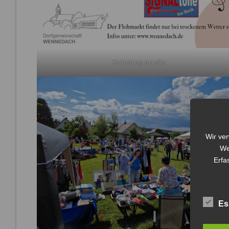
Einladung an alle
Wir ve
We
Erfa
Es