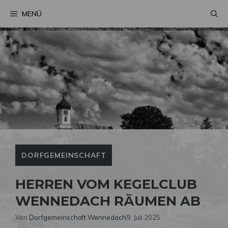
Zum
MENÜ
Inhalt
springen
DORFGEMEINSCHAFT
HERREN VOM KEGELCLUB
WENNEDACH RÄUMEN AB
Von
Dorfgemeinschaft Wennedach
9. Juli 2025