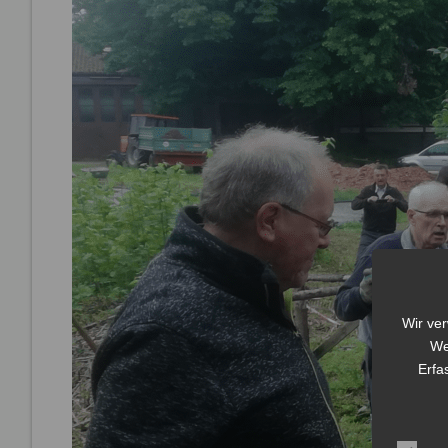
Wir ve
We
Erfa