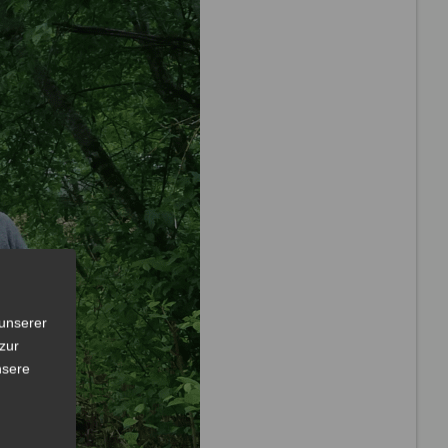
unserer
zur
nsere