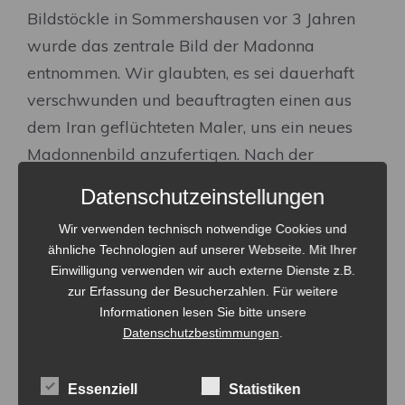
Bildstöckle in Sommershausen vor 3 Jahren
wurde das zentrale Bild der Madonna
entnommen. Wir glaubten, es sei dauerhaft
verschwunden und beauftragten einen aus
dem Iran geflüchteten Maler, uns ein neues
Madonnenbild anzufertigen. Nach der
Renovation tauchte das ursprüngliche Bild
Datenschutzeinstellungen
wieder auf und wurde wieder im
Wir verwenden technisch notwendige Cookies und
Sommershauser Bildstock aufgestellt. Jetzt
ähnliche Technologien auf unserer Webseite. Mit Ihrer
hatten wir aber noch dieses neue
Einwilligung verwenden wir auch externe Dienste z.B.
Madonnenbild, gemalt von einem Zoroastrier,
zur Erfassung der Besucherzahlen. Für weitere
Informationen lesen Sie bitte unsere
einem Anhänger der Religion um Zarathustra.
Datenschutzbestimmungen
.
So entstand der Wunsch, ein neues Bildstöckle
aufzustellen. Der passende Platz, an der
Essenziell
Statistiken
unteren Einfahrt von Maselheim kommend,