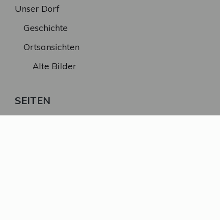
Unser Dorf
Geschichte
Ortsansichten
Alte Bilder
SEITEN
A bis Z
Kontakt / Impressum
Datenschutzerklärung
Ursprüngliche Seite von Rudolf Guggenmoser