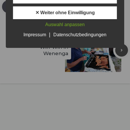
neue
Regenschirme
✕ Weiter ohne Einwilligung
Auswahl anpassen
|
Impressum
Datenschutzbedingungen
Win-Win in
Wenenga