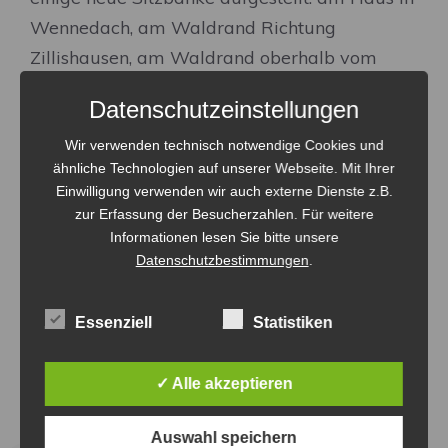
Wennedach, am Waldrand Richtung
Zillishausen, am Waldrand oberhalb vom
Zellersee und an der Ortsausfahrt alte Strasse
Datenschutzeinstellungen
nach Reinstetten. Wieder neue Sitzbänke –
das letzte Bänkle war von Rudi Vogt und
Wir verwenden technisch notwendige Cookies und
ähnliche Technologien auf unserer Webseite. Mit Ihrer
Burkhard Bauer an der Halde nach
Einwilligung verwenden wir auch externe Dienste z.B.
Schnaitbach.
zur Erfassung der Besucherzahlen. Für weitere
Informationen lesen Sie bitte unsere
Datenschutzbestimmungen
.
Danke an alle Bänklesbauer
Essenziell
Statistiken
✓ Alle akzeptieren
Auswahl speichern