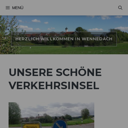
Zum
MENÜ
Inhalt
springen
HERZLICH WILLKOMMEN IN WENNEDACH
UNSERE SCHÖNE
VERKEHRSINSEL