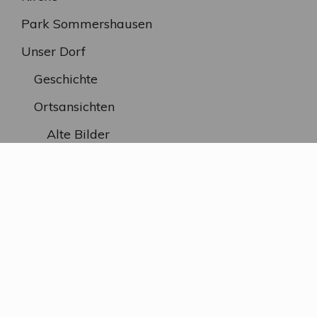
Park Sommershausen
Unser Dorf
Geschichte
Ortsansichten
Alte Bilder
SEITEN
A bis Z
Kontakt / Impressum
Datenschutzerklärung
Ursprüngliche Seite von Rudolf Guggenmoser