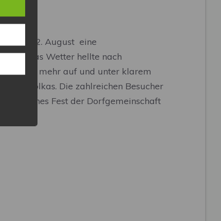
ag, den 02. August eine
 ab. Das Wetter hellte nach
en immer mehr auf und unter klarem
 flotte Polkas. Die zahlreichen Besucher
gelungenes Fest der Dorfgemeinschaft