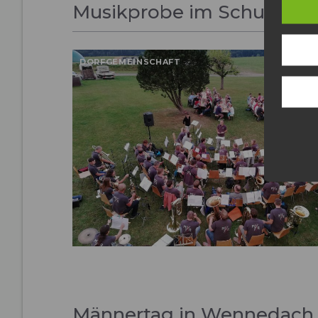
Musikprobe im Schulgart
DORFGEMEINSCHAFT
Männertag in Wennedach 2