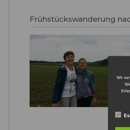
Frühstückswanderung nach
DORFGEMEINSCHAFT
Wir ve
We
Erfa
Es