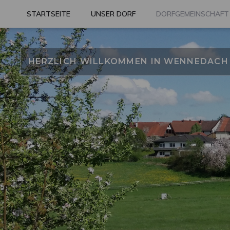
Zum
STARTSEITE
UNSER DORF
DORFGEMEINSCHAFT
Inhalt
springen
HERZLICH WILLKOMMEN IN WENNEDACH