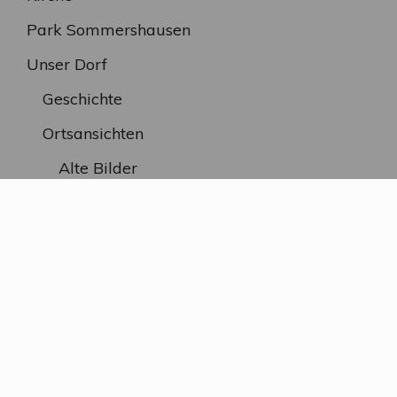
Park Sommershausen
Unser Dorf
Geschichte
Ortsansichten
Alte Bilder
SEITEN
A bis Z
Kontakt / Impressum
Datenschutzerklärung
Ursprüngliche Seite von Rudolf Guggenmoser