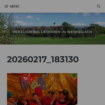
Zum
MENÜ
Inhalt
springen
HERZLICH WILLKOMMEN IN WENNEDACH
20260217_183130