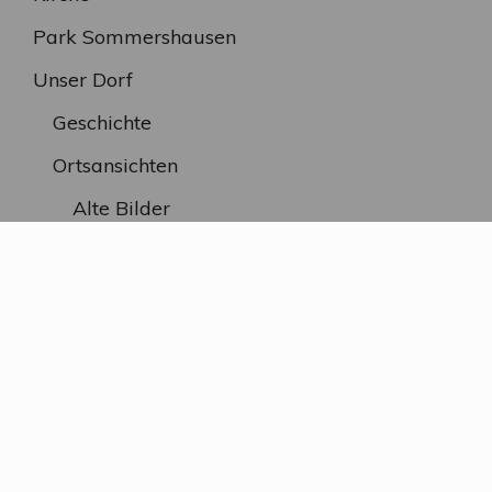
Park Sommershausen
Unser Dorf
Geschichte
Ortsansichten
Alte Bilder
SEITEN
A bis Z
Kontakt / Impressum
Datenschutzerklärung
Ursprüngliche Seite von Rudolf Guggenmoser