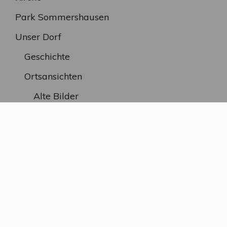
Park Sommershausen
Unser Dorf
Geschichte
Ortsansichten
Alte Bilder
SEITEN
A bis Z
Kontakt / Impressum
Datenschutzerklärung
Ursprüngliche Seite von Rudolf Guggenmoser