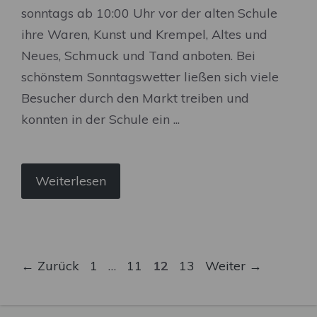
sonntags ab 10:00 Uhr vor der alten Schule
ihre Waren, Kunst und Krempel, Altes und
Neues, Schmuck und Tand anboten. Bei
schönstem Sonntagswetter ließen sich viele
Besucher durch den Markt treiben und
konnten in der Schule ein ...
Weiterlesen
Seite
Seite
Seite
Seite
←
Zurück
1
…
11
12
13
Weiter
→