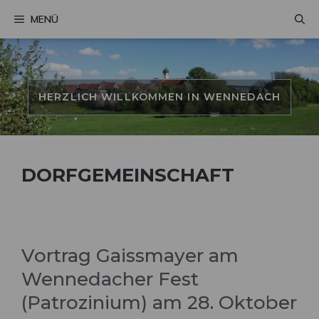
Zum
MENÜ
Inhalt
springen
HERZLICH WILLKOMMEN IN WENNEDACH
DORFGEMEINSCHAFT
Vortrag Gaissmayer am
Wennedacher Fest
(Patrozinium) am 28. Oktober