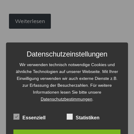
Weiterlesen
Datenschutzeinstellungen
Hüttenwochenende in Börlas
Wir verwenden technisch notwendige Cookies und
/ Missen im Allgäu 09. – 11.
ähnliche Technologien auf unserer Webseite. Mit Ihrer
Juni 2017
Einwilligung verwenden wir auch externe Dienste z.B.
zur Erfassung der Besucherzahlen. Für weitere
Informationen lesen Sie bitte unsere
DORFGEMEINSCHAFT
Datenschutzbestimmungen
.
Essenziell
Statistiken