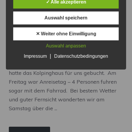
✓ Alle akzeptieren
Auswahl speichern
✕ Weiter ohne Einwilligung
Auf Anregung der Wennedacher Kegler
verbrachten jung und alt ein herrliches
Auswahl anpassen
Hütten-Wochenende in Börlas bei Missen im
|
Impressum
Datenschutzbedingungen
Allgäu (09. bis 11. Juni 2017). Fabian Schad
hatte das Kolpinghaus für uns gebucht. Am
Freitag war Anreisetag – 4 Personen fuhren
sogar mit dem Fahrrad. Bei bestem Wetter
und guter Fernsicht wanderten wir am
Samstag über die ...